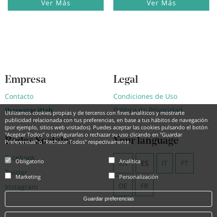
Ver Más
Ver Más
Empresa
Legal
Contacto
Condiciones de Uso
Política de Privacidad
Iberostar Web
Utilizamos cookies propias y de terceros con fines analíticos y mostrarte
publicidad relacionada con tus preferencias, en base a tus hábitos de navegación
(por ejemplo, sitios web visitados). Puedes aceptar las cookies pulsando el botón
"Aceptar Todos" o configurarlas o rechazar su uso clicando en "Guardar
Redes Sociales
Your language
Preferencias" o "Rechazar Todos" respectivamente.
Facebook
Obligatorio
Analítica
EN
ES
IT
PT
Twitter
Marketing
Personalización
DE
FR
Instagram
Guardar preferencias