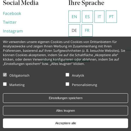
Social Media
Ihre Sprache
Facebook
EN
ES
IT
PT
Twitter
DE
FR
Instagram
Wir verwenden unsere eigenen Cookies und Cookies von Drittanbietern für
Analysezwecke und zeigen Ihnen Werbung im Zusammenhang mit Ihren
Präferenzen, basierend auf Ihren Surfgewohnheiten (z. B. besuchte Websites). Sie
können Cookies akzeptieren, indem Sie auf die Schaltfläche „Akzeptiere alle“
klicken, oder deren Verwendung konfigurieren oder ablehnen, indem Sie auf
Powered by
Hotel Treats
„Einstellungen speichern“ bzw. „Alles leugnen“ klicken.
Obligatorisch
Analytik
Marketing
Personalisierung
Einstellungen speichern
Alles leugnen
Akzeptiere alle