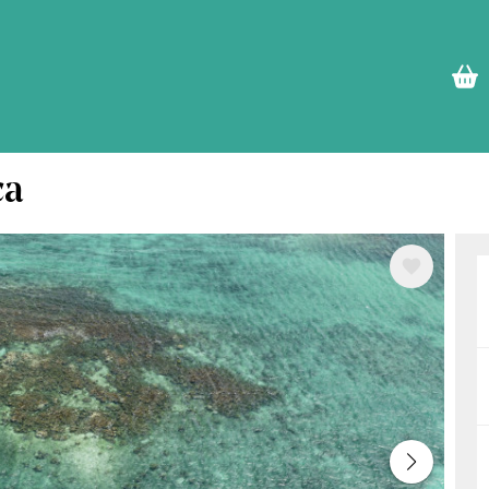
ca
Im