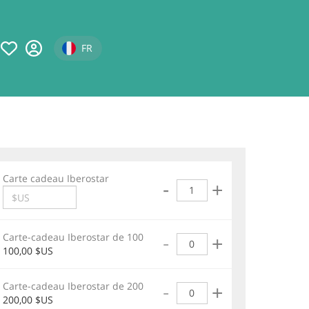
Select your language
FR
age
Carte cadeau Iberostar
Qté
-
+
Valeur
Carte-cadeau Iberostar de 100
Qté
-
+
100,00 $US
Carte-cadeau Iberostar de 200
Qté
-
+
200,00 $US