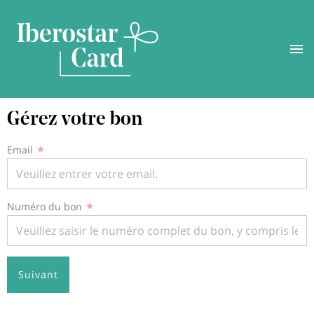
Aller
Gérez votre bon
au
contenu
principal
Email
Numéro du bon
Suivant