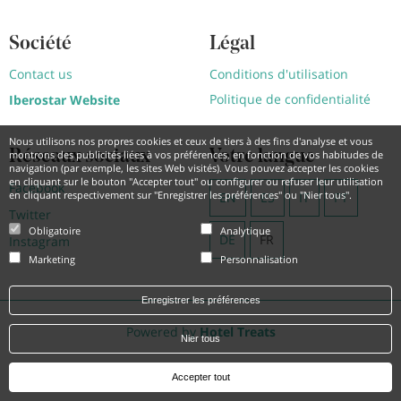
Société
Légal
Contact us
Conditions d'utilisation
Politique de confidentialité
Iberostar Website
Nous utilisons nos propres cookies et ceux de tiers à des fins d'analyse et vous
Réseaux sociaux
Votre langue
montrons des publicités liées à vos préférences, en fonction de vos habitudes de
navigation (par exemple, les sites Web visités). Vous pouvez accepter les cookies
en cliquant sur le bouton "Accepter tout" ou configurer ou refuser leur utilisation
Facebook
en cliquant respectivement sur "Enregistrer les préférences" ou "Nier tous".
EN
ES
IT
PT
Twitter
Obligatoire
Analytique
DE
FR
Instagram
Marketing
Personnalisation
Enregistrer les préférences
Powered by
Hotel Treats
Nier tous
Accepter tout