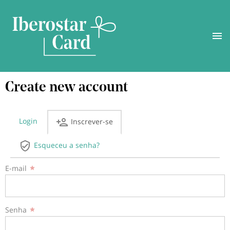
Saltar
Create new account
para
o
conteúdo
principal
Login
Inscrever-se
Separadores
Esqueceu a senha?
primários
E-mail
Senha