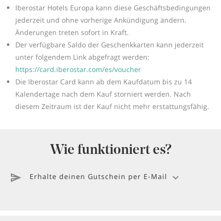
Iberostar Hotels Europa kann diese Geschäftsbedingungen
jederzeit und ohne vorherige Ankündigung ändern.
Änderungen treten sofort in Kraft.
Der verfügbare Saldo der Geschenkkarten kann jederzeit
unter folgendem Link abgefragt werden:
https://card.iberostar.com/es/voucher
Die Iberostar Card kann ab dem Kaufdatum bis zu 14
Kalendertage nach dem Kauf storniert werden. Nach
diesem Zeitraum ist der Kauf nicht mehr erstattungsfähig.
Wie funktioniert es?
Erhalte deinen Gutschein per E-Mail