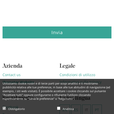
Invia
Azienda
Legale
Contact us
Condizioni di utilizzo
Informativa sulla privacy
Iberostar Website
Utilizziamo cookie nostri e di terze parti per scopi analitici e ti mostriamo
pubblicità relativa alle tue preferenze, in base alle tue abitudini di navigazione (ad
esempio, i siti web visitati). È possibile accettare i cookie cliccando sul pulsante
"Accettare tutti" oppure configurarne o rifiutarne l'utilizzo cliccando
Social media
La tua lingua
rispettivamente su "Salva le preferenze" o "Nega tutto".
Facebook
Obbligatorio
Analitica
EN
ES
IT
PT