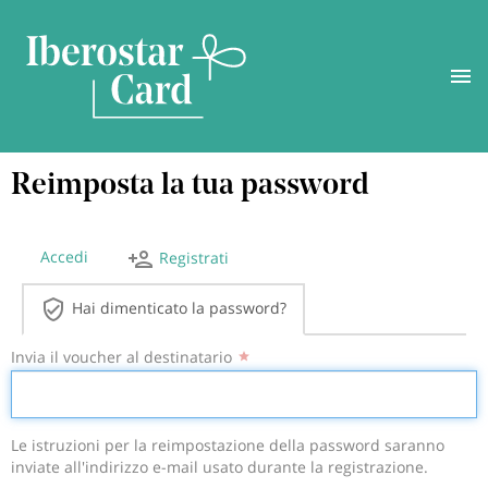
Salta
Reimposta la tua password
al
contenuto
principale
Accedi
Registrati
Schede
Hai dimenticato la password?
primarie
Invia il voucher al destinatario
Le istruzioni per la reimpostazione della password saranno
inviate all'indirizzo e-mail usato durante la registrazione.