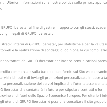
i. Ulteriori informazioni sulla nostra politica sulla privacy applica
ad.
a GRUPO Iberostar al fine di gestire il rapporto con gli stessi, evad
bblighi legali di GRUPO Iberostar.
trativi interni di GRUPO Iberostar, per statistiche e per la valutazio
ito web e la realizzazione di sondaggi di opinione, la cui compilazi
i saranno trattati da GRUPO Iberostar per inviarvi comunicazioni pro
filo commerciale sulla base dei dati forniti sul Sito web e tramite 
ervizi richiesti e di inviargli promozioni personalizzate in base a t
i. La personalizzazione dei servizi implica che l'utente acconsenta a
PO Iberostar che contatterà in futuro per stipulare contratti o forn
 trovino al di fuori dello Spazio Economico Europeo. Per ulteriori inf
e degli utenti di GRUPO Iberostar, è possibile consultare il sito grupo