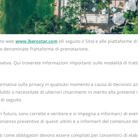
sito web
www.iberostar.com
(di seguito il Sito) e alle piattaforme 
ito denominate Piattaforme di prenotazione.
iva. Qui troverete informazioni importanti sulle modalità di trattam
nformativa sulla privacy in qualsiasi momento a causa di decisioni a
bbi o necessitate di ulteriori chiarimenti in merito alla presente inf
 di seguito.
in futuro, sono corrette e veritiere e si impegna a informarci di ev
 consenso preventivo di questi ultimi e a informarli del contenuto d
i come obbligatori devono essere compilati per consentirci di elabo