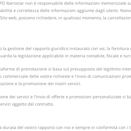
 Iberostar non è responsabile delle informazioni memorizzate su ric
idabilità e correttezza delle informazioni aggiunte dagli utenti. Non
Sito web, possono richiedere, in qualsiasi momento, la cancellazione
la gestione del rapporto giuridico instaurato con voi, la fornitura 
uarda la legislazione applicabile in materia contabile, fiscale e turi
taforme di prenotazione si basa sul presupposto del legittimo interes
low-up commerciale delle vostre richieste e l'invio di comunicazioni p
tazione e la promozione dei nostri servizi.
ione dei servizi e l'invio di offerte e promozioni personalizzate si 
rvizi oggetto del contratto.
a durata del vostro rapporto con noi e sempre in conformità con i ter