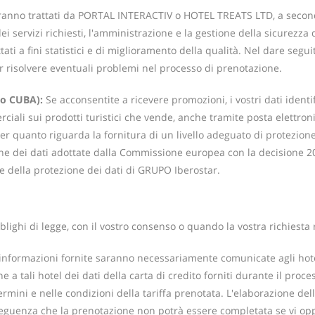
aranno trattati da PORTAL INTERACTIV o HOTEL TREATS LTD, a seconda d
dei servizi richiesti, l'amministrazione e la gestione della sicurez
ttati a fini statistici e di miglioramento della qualità. Nel dare segui
er risolvere eventuali problemi nel processo di prenotazione.
to CUBA):
Se acconsentite a ricevere promozioni, i vostri dati identi
ali sui prodotti turistici che vende, anche tramite posta elettroni
r quanto riguarda la fornitura di un livello adeguato di protezione
one dei dati adottate dalla Commissione europea con la decisione 2
le della protezione dei dati di GRUPO Iberostar.
i obblighi di legge, con il vostro consenso o quando la vostra richies
informazioni fornite saranno necessariamente comunicate agli hotel 
e a tali hotel dei dati della carta di credito forniti durante il pro
ermini e nelle condizioni della tariffa prenotata. L'elaborazione d
nseguenza che la prenotazione non potrà essere completata se vi op