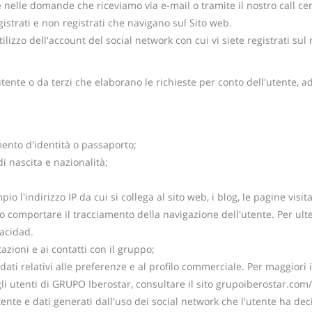
e nelle domande che riceviamo via e-mail o tramite il nostro call ce
egistrati e non registrati che navigano sul Sito web.
utilizzo dell'account del social network con cui vi siete registrati su
utente o da terzi che elaborano le richieste per conto dell'utente, 
mento d'identità o passaporto;
i nascita e nazionalità;
io l'indirizzo IP da cui si collega al sito web, i blog, le pagine visita
o comportare il tracciamento della navigazione dell'utente. Per ulter
vacidad.
azioni e ai contatti con il gruppo;
ati relativi alle preferenze e al profilo commerciale. Per maggiori i
 degli utenti di GRUPO Iberostar, consultare il sito grupoiberostar.com
utente e dati generati dall'uso dei social network che l'utente ha de