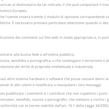
unicati al destinatario da Lei indicato, il che può comportare il tr
conomico Europeo.
 che l'utente invierà tramite il modulo di opinione corrispondente 
bliche. È necessario prestare particolare attenzione quando si dec
bblicazione dei commenti sul Sito web in modo appropriato e, in par
 contrarie alla buona fede e all'ordine pubblico;
ista, xenofoba o pornografica, o che sostengano il terrorismo o att
zione dei diritti di proprietà intellettuale e industriale;
lsiasi altro sistema hardware o software che possa causare danni ai
sonali di altri utenti e modificare o manipolare i loro messaggi.
non pubblicare i commenti e i contributi che non rispettino i punti so
minatori, xenofobi, razzisti o pornografici, che mettano a rischio i g
conformità con le norme stabilite dall'art. 16.1 della Legge 34/2002, d